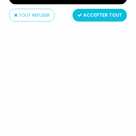
TOUT REFUSER
ACCEPTER TOUT
Bandai
THUNDERCATS (2011) - BANDAI -
GRUNE THE WARRIOR "DELUXE"
(LOOSE)