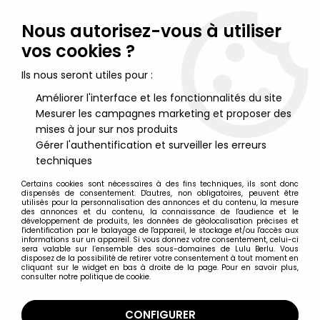
Lulu Berlu, la référence dans l'univers du jouet vintage en
France - Vente à l'international
Nous autorisez-vous à utiliser
vos cookies ?
0
Ils nous seront utiles pour :
Améliorer l'interface et les fonctionnalités du site
Mesurer les campagnes marketing et proposer des
Accueil
>
ThunderCats (Série de 2011)
>
Thundercats (2011) -
Bandai - Grune the Warrior "Deluxe" (loose)
mises à jour sur nos produits
Gérer l'authentification et surveiller les erreurs
techniques
Certains cookies sont nécessaires à des fins techniques, ils sont donc
dispensés de consentement. D'autres, non obligatoires, peuvent être
utilisés pour la personnalisation des annonces et du contenu, la mesure
des annonces et du contenu, la connaissance de l'audience et le
développement de produits, les données de géolocalisation précises et
l'identification par le balayage de l'appareil, le stockage et/ou l'accès aux
informations sur un appareil. Si vous donnez votre consentement, celui-ci
sera valable sur l’ensemble des sous-domaines de Lulu Berlu. Vous
disposez de la possibilité de retirer votre consentement à tout moment en
cliquant sur le widget en bas à droite de la page. Pour en savoir plus,
consulter notre politique de cookie.
CONFIGURER