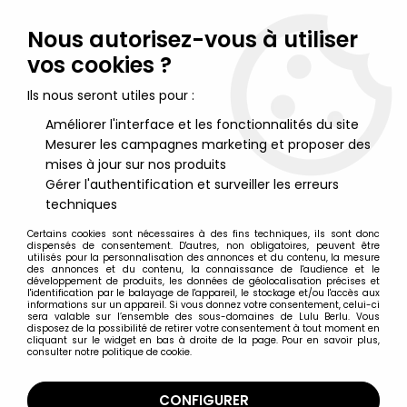
Lulu Berlu, la référence dans l'univers du jouet vintage en
France - Vente à l'international
Nous autorisez-vous à utiliser
vos cookies ?
0
Ils nous seront utiles pour :
Améliorer l'interface et les fonctionnalités du site
Mesurer les campagnes marketing et proposer des
Accueil
>
Sarah Kay
>
Sarah Kay - Les vacances - Editions
Hemma 1978
mises à jour sur nos produits
Gérer l'authentification et surveiller les erreurs
techniques
Certains cookies sont nécessaires à des fins techniques, ils sont donc
dispensés de consentement. D'autres, non obligatoires, peuvent être
utilisés pour la personnalisation des annonces et du contenu, la mesure
des annonces et du contenu, la connaissance de l'audience et le
développement de produits, les données de géolocalisation précises et
l'identification par le balayage de l'appareil, le stockage et/ou l'accès aux
informations sur un appareil. Si vous donnez votre consentement, celui-ci
sera valable sur l’ensemble des sous-domaines de Lulu Berlu. Vous
disposez de la possibilité de retirer votre consentement à tout moment en
cliquant sur le widget en bas à droite de la page. Pour en savoir plus,
consulter notre politique de cookie.
CONFIGURER