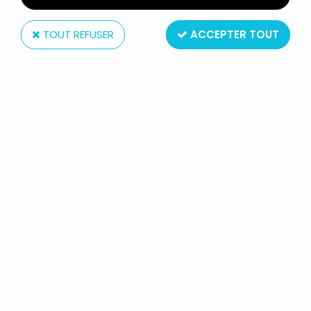
TOUT REFUSER
ACCEPTER TOUT
Hemma (Editions)
SARAH KAY - LES VACANCES -
EDITIONS HEMMA 1978