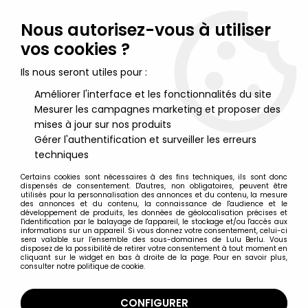
Lulu Berlu, la référence dans l'univers du jouet vintage en
France - Vente à l'international
Nous autorisez-vous à utiliser
vos cookies ?
0
Ils nous seront utiles pour :
Améliorer l'interface et les fonctionnalités du site
Mesurer les campagnes marketing et proposer des
Accueil
>
Sarah Kay
>
Sarah Kay - Secrets pour toi - Editions
Hemma 1978
mises à jour sur nos produits
Gérer l'authentification et surveiller les erreurs
techniques
Certains cookies sont nécessaires à des fins techniques, ils sont donc
dispensés de consentement. D'autres, non obligatoires, peuvent être
utilisés pour la personnalisation des annonces et du contenu, la mesure
des annonces et du contenu, la connaissance de l'audience et le
développement de produits, les données de géolocalisation précises et
l'identification par le balayage de l'appareil, le stockage et/ou l'accès aux
informations sur un appareil. Si vous donnez votre consentement, celui-ci
sera valable sur l’ensemble des sous-domaines de Lulu Berlu. Vous
disposez de la possibilité de retirer votre consentement à tout moment en
cliquant sur le widget en bas à droite de la page. Pour en savoir plus,
consulter notre politique de cookie.
CONFIGURER