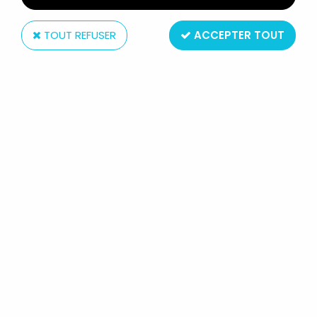
TOUT REFUSER
ACCEPTER TOUT
Hemma (Editions)
SARAH KAY - SECRETS POUR TOI -
EDITIONS HEMMA 1978