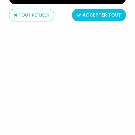
TOUT REFUSER
ACCEPTER TOUT
Vicma
SESAME STREET - VICMA -
MARIONNETTE À MAIN TRUDY