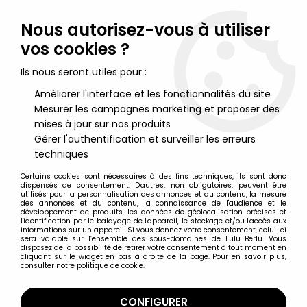
Lulu Berlu, la référence dans l'univers du jouet vintage en
France - Vente à l'international
Nous autorisez-vous à utiliser
vos cookies ?
0
Ils nous seront utiles pour :
Améliorer l'interface et les fonctionnalités du site
Mesurer les campagnes marketing et proposer des
Accueil
>
Rue Sésame
>
Sesame Street - Vicma - Marionnette à
main Trudy
mises à jour sur nos produits
Gérer l'authentification et surveiller les erreurs
techniques
Certains cookies sont nécessaires à des fins techniques, ils sont donc
dispensés de consentement. D'autres, non obligatoires, peuvent être
utilisés pour la personnalisation des annonces et du contenu, la mesure
des annonces et du contenu, la connaissance de l'audience et le
développement de produits, les données de géolocalisation précises et
l'identification par le balayage de l'appareil, le stockage et/ou l'accès aux
informations sur un appareil. Si vous donnez votre consentement, celui-ci
sera valable sur l’ensemble des sous-domaines de Lulu Berlu. Vous
disposez de la possibilité de retirer votre consentement à tout moment en
cliquant sur le widget en bas à droite de la page. Pour en savoir plus,
consulter notre politique de cookie.
CONFIGURER