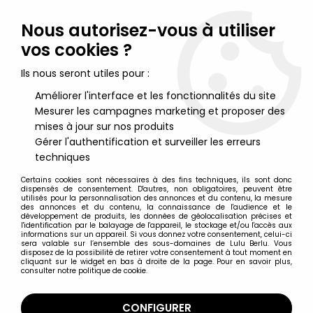
Lulu Berlu, la référence dans l'univers du jouet vintage en
France - Vente à l'international
Nous autorisez-vous à utiliser
vos cookies ?
0
Ils nous seront utiles pour :
Améliorer l'interface et les fonctionnalités du site
Mesurer les campagnes marketing et proposer des
Accueil
>
Space Battleship Yamato - Star Blazers
>
Space
Battleship Yamato Super Mechanics (40cm & Lumineux) +
mises à jour sur nos produits
Réplique Echelle 1:1 Manette de Tir (Télécommande avec sons) -
Gérer l'authentification et surveiller les erreurs
Taito
techniques
Certains cookies sont nécessaires à des fins techniques, ils sont donc
dispensés de consentement. D'autres, non obligatoires, peuvent être
utilisés pour la personnalisation des annonces et du contenu, la mesure
des annonces et du contenu, la connaissance de l'audience et le
développement de produits, les données de géolocalisation précises et
l'identification par le balayage de l'appareil, le stockage et/ou l'accès aux
informations sur un appareil. Si vous donnez votre consentement, celui-ci
sera valable sur l’ensemble des sous-domaines de Lulu Berlu. Vous
disposez de la possibilité de retirer votre consentement à tout moment en
cliquant sur le widget en bas à droite de la page. Pour en savoir plus,
consulter notre politique de cookie.
CONFIGURER