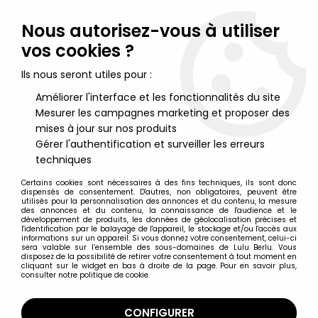
Lulu Berlu, la référence dans l'univers du jouet vintage en
France - Vente à l'international
Nous autorisez-vous à utiliser
vos cookies ?
0
Ils nous seront utiles pour :
Améliorer l'interface et les fonctionnalités du site
Mesurer les campagnes marketing et proposer des
Accueil
>
Spectreman
>
Spectreman - Verre à Moutarde Amora
- Spectreman contre le Dragon à 3 Têtes
mises à jour sur nos produits
Gérer l'authentification et surveiller les erreurs
techniques
Certains cookies sont nécessaires à des fins techniques, ils sont donc
dispensés de consentement. D'autres, non obligatoires, peuvent être
utilisés pour la personnalisation des annonces et du contenu, la mesure
des annonces et du contenu, la connaissance de l'audience et le
développement de produits, les données de géolocalisation précises et
l'identification par le balayage de l'appareil, le stockage et/ou l'accès aux
informations sur un appareil. Si vous donnez votre consentement, celui-ci
sera valable sur l’ensemble des sous-domaines de Lulu Berlu. Vous
disposez de la possibilité de retirer votre consentement à tout moment en
cliquant sur le widget en bas à droite de la page. Pour en savoir plus,
consulter notre politique de cookie.
CONFIGURER