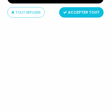
TOUT REFUSER
ACCEPTER TOUT
Amora
SPECTREMAN - VERRE À MOUTARDE
AMORA - SPECTREMAN CONTRE LE
DRAGON À 3 TÊTES