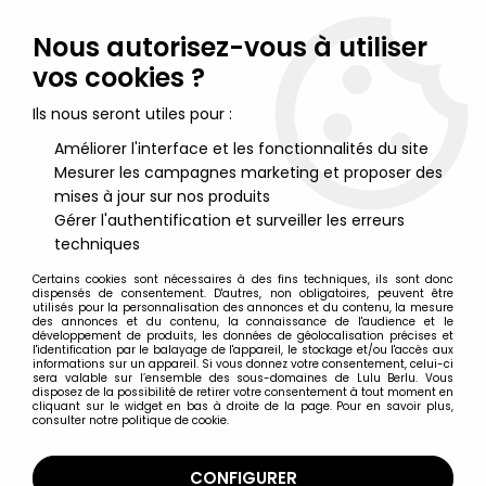
Lulu Berlu, la référence dans l'univers du jouet vintage en
France - Vente à l'international
Nous autorisez-vous à utiliser
vos cookies ?
0
Ils nous seront utiles pour :
Améliorer l'interface et les fonctionnalités du site
Mesurer les campagnes marketing et proposer des
Accueil
>
Marvel Super Héros
>
Spider-Man
>
Spider-Man BD & Séries animées
>
Spider-Man - Série Animée -
mises à jour sur nos produits
Green Goblin
Gérer l'authentification et surveiller les erreurs
techniques
Certains cookies sont nécessaires à des fins techniques, ils sont donc
dispensés de consentement. D'autres, non obligatoires, peuvent être
utilisés pour la personnalisation des annonces et du contenu, la mesure
des annonces et du contenu, la connaissance de l'audience et le
développement de produits, les données de géolocalisation précises et
l'identification par le balayage de l'appareil, le stockage et/ou l'accès aux
informations sur un appareil. Si vous donnez votre consentement, celui-ci
sera valable sur l’ensemble des sous-domaines de Lulu Berlu. Vous
disposez de la possibilité de retirer votre consentement à tout moment en
cliquant sur le widget en bas à droite de la page. Pour en savoir plus,
consulter notre politique de cookie.
CONFIGURER