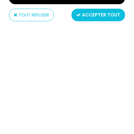
TOUT REFUSER
ACCEPTER TOUT
Toy Biz
SPIDER-MAN - SÉRIE ANIMÉE -
GREEN GOBLIN
Réf. :
AR0004747
Type : Figurine Articulée