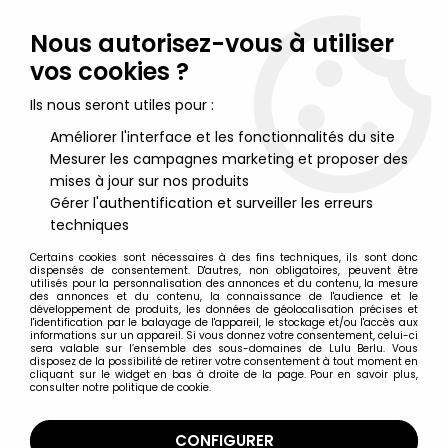
Lulu Berlu, la référence dans l'univers du jouet vintage en
France - Vente à l'international
Nous autorisez-vous à utiliser
vos cookies ?
0
Ils nous seront utiles pour :
Améliorer l'interface et les fonctionnalités du site
Mesurer les campagnes marketing et proposer des
Accueil
>
Spirou
>
Spirou - Véhicule Editions Atlas - La Bmw 700
de Qrn sur Bretzelburg (sans boite)
mises à jour sur nos produits
Gérer l'authentification et surveiller les erreurs
techniques
Certains cookies sont nécessaires à des fins techniques, ils sont donc
dispensés de consentement. D'autres, non obligatoires, peuvent être
utilisés pour la personnalisation des annonces et du contenu, la mesure
des annonces et du contenu, la connaissance de l'audience et le
développement de produits, les données de géolocalisation précises et
l'identification par le balayage de l'appareil, le stockage et/ou l'accès aux
informations sur un appareil. Si vous donnez votre consentement, celui-ci
sera valable sur l’ensemble des sous-domaines de Lulu Berlu. Vous
disposez de la possibilité de retirer votre consentement à tout moment en
cliquant sur le widget en bas à droite de la page. Pour en savoir plus,
consulter notre politique de cookie.
CONFIGURER