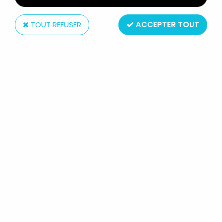
TOUT REFUSER
ACCEPTER TOUT
Atlas
SPIROU - VÉHICULE EDITIONS ATLAS
- LA BMW 700 DE QRN SUR
BRETZELBURG (SANS BOITE)