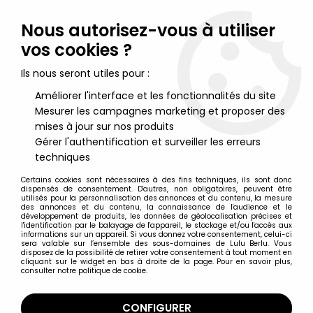
Lulu Berlu, la référence dans l'univers du jouet vintage en
France - Vente à l'international
Nous autorisez-vous à utiliser
vos cookies ?
0
Ils nous seront utiles pour :
Améliorer l'interface et les fonctionnalités du site
Mesurer les campagnes marketing et proposer des
Accueil
>
Sport-Billy
>
Sport-Billy - Porte-clés - Sport-Billy
pantinage artistique
mises à jour sur nos produits
Gérer l'authentification et surveiller les erreurs
techniques
Certains cookies sont nécessaires à des fins techniques, ils sont donc
dispensés de consentement. D'autres, non obligatoires, peuvent être
utilisés pour la personnalisation des annonces et du contenu, la mesure
des annonces et du contenu, la connaissance de l'audience et le
développement de produits, les données de géolocalisation précises et
l'identification par le balayage de l'appareil, le stockage et/ou l'accès aux
informations sur un appareil. Si vous donnez votre consentement, celui-ci
sera valable sur l’ensemble des sous-domaines de Lulu Berlu. Vous
disposez de la possibilité de retirer votre consentement à tout moment en
cliquant sur le widget en bas à droite de la page. Pour en savoir plus,
consulter notre politique de cookie.
CONFIGURER