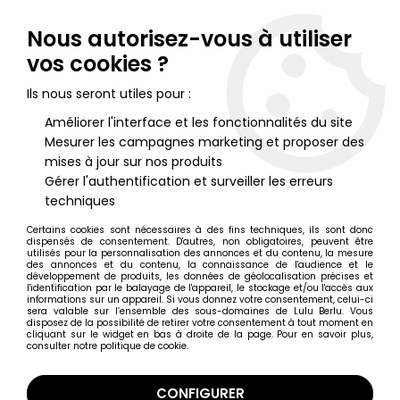
Lulu Berlu, la référence dans l'univers du jouet vintage en
France - Vente à l'international
Nous autorisez-vous à utiliser
vos cookies ?
0
Ils nous seront utiles pour :
Améliorer l'interface et les fonctionnalités du site
Mesurer les campagnes marketing et proposer des
Accueil
>
Star Trek
>
Star Trek par Eaglemoss
>
Star Trek Official
Starships Collection - Eaglemoss - #010 Borg Sphere
mises à jour sur nos produits
Gérer l'authentification et surveiller les erreurs
techniques
Certains cookies sont nécessaires à des fins techniques, ils sont donc
dispensés de consentement. D'autres, non obligatoires, peuvent être
utilisés pour la personnalisation des annonces et du contenu, la mesure
des annonces et du contenu, la connaissance de l'audience et le
développement de produits, les données de géolocalisation précises et
l'identification par le balayage de l'appareil, le stockage et/ou l'accès aux
informations sur un appareil. Si vous donnez votre consentement, celui-ci
sera valable sur l’ensemble des sous-domaines de Lulu Berlu. Vous
disposez de la possibilité de retirer votre consentement à tout moment en
cliquant sur le widget en bas à droite de la page. Pour en savoir plus,
consulter notre politique de cookie.
CONFIGURER