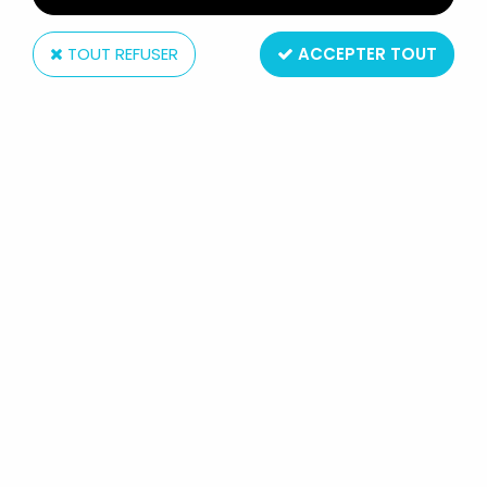
TOUT REFUSER
ACCEPTER TOUT
Eaglemoss
STAR TREK OFFICIAL STARSHIPS
COLLECTION - EAGLEMOSS - #010
BORG SPHERE