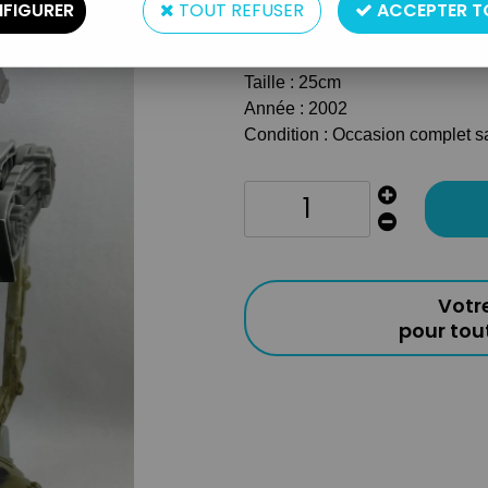
FIGURER
TOUT REFUSER
ACCEPTER T
Réf. :
AR0003878
Type : Véhicule pour figurines
Taille : 25cm
Année : 2002
Condition : Occasion complet s
Votr
pour to