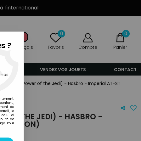
à l'international
0
0
s ?
Français
Favoris
Compte
Panier
ANDE
VENDEZ VOS JOUETS
CONTACT
 nos
Star Wars (Power of the Jedi) - Hasbro - Imperial AT-ST
entement.
 contenu,
ement de
areil, le
 OF THE JEDI) - HASBRO -
 celui-ci
ilité de
OCCASION)
age. Pour