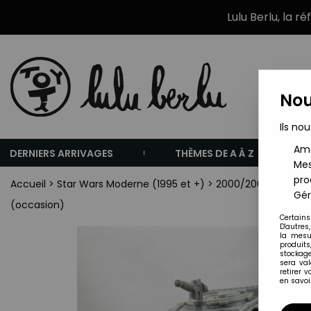
Lulu Berlu, la r
Nou
Ils nou
Amé
DERNIERS ARRIVAGES
THÈMES DE A À Z
Mes
pro
Accueil
>
Star Wars Moderne (1995 et +)
>
2000/2002 - Star W
Gér
(occasion)
Certains
D'autres
la mesu
produits
stockage
sera va
retirer 
en savoir