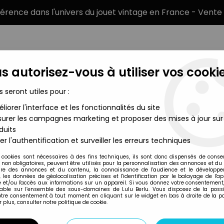
éférence dans l'univers du jouet vintage en France - Vente 
s autorisez-vous à utiliser vos cookie
s seront utiles pour :
liorer l'interface et les fonctionnalités du site
MARQUES
TYPE DE PRODUIT
PRÉCOMM
urer les campagnes marketing et proposer des mises à jour sur
duits
ars Power of the Jedi
>
Star Wars Power of the Jedi Véhicules
>
er l'authentification et surveiller les erreurs techniques
 cookies sont nécessaires à des fins techniques, ils sont donc dispensés de cons
, non obligatoires, peuvent être utilisés pour la personnalisation des annonces et du
Hasbro
re des annonces et du contenu, la connaissance de l'audience et le développ
, les données de géolocalisation précises et l'identification par le balayage de l'app
STAR WARS (POWER
 et/ou l'accès aux informations sur un appareil. Si vous donnez votre consentement,
lable sur l’ensemble des sous-domaines de Lulu Berlu. Vous disposez de la possib
IMPERIAL AT-ST (
votre consentement à tout moment en cliquant sur le widget en bas à droite de la p
 plus, consulter notre politique de cookie.
79
,
99
€
TTC