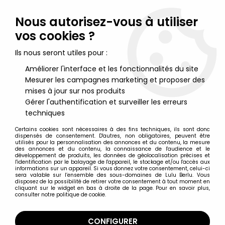
Lulu Berlu, la référence dans l'univers du jouet vintage en
France - Vente à l'international
Nous autorisez-vous à utiliser
vos cookies ?
0
Ils nous seront utiles pour :
Améliorer l'interface et les fonctionnalités du site
Mesurer les campagnes marketing et proposer des
Accueil
>
Star Wars Moderne (1995 et +)
>
2002/2004 - Star Wars Saga Collection
>
mises à jour sur nos produits
Star Wars Saga Collection Créatures
>
Star Wars (Saga
Gérer l'authentification et surveiller les erreurs
Collection) - Hasbro - Acklay
techniques
Certains cookies sont nécessaires à des fins techniques, ils sont donc
dispensés de consentement. D'autres, non obligatoires, peuvent être
utilisés pour la personnalisation des annonces et du contenu, la mesure
des annonces et du contenu, la connaissance de l'audience et le
développement de produits, les données de géolocalisation précises et
l'identification par le balayage de l'appareil, le stockage et/ou l'accès aux
informations sur un appareil. Si vous donnez votre consentement, celui-ci
sera valable sur l’ensemble des sous-domaines de Lulu Berlu. Vous
disposez de la possibilité de retirer votre consentement à tout moment en
cliquant sur le widget en bas à droite de la page. Pour en savoir plus,
consulter notre politique de cookie.
CONFIGURER