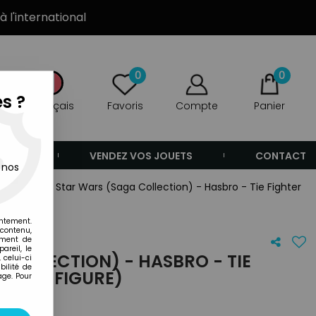
à l'international
0
0
s ?
Français
Favoris
Compte
Panier
ANDE
VENDEZ VOS JOUETS
CONTACT
 nos
cessoires
>
Star Wars (Saga Collection) - Hasbro - Tie Fighter
entement.
 contenu,
ement de
areil, le
COLLECTION) - HASBRO - TIE
 celui-ci
ilité de
 PILOT FIGURE)
age. Pour