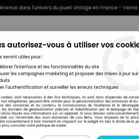
éférence dans l'univers du jouet vintage en France - Vente 
s autorisez-vous à utiliser vos cookie
s seront utiles pour :
liorer l'interface et les fonctionnalités du site
MARQUES
TYPE DE PRODUIT
PRÉCOMM
urer les campagnes marketing et proposer des mises à jour sur
duits
ars Saga Collection
>
Star Wars Saga Collection Vehicules et Ac
er l'authentification et surveiller les erreurs techniques
 cookies sont nécessaires à des fins techniques, ils sont donc dispensés de cons
, non obligatoires, peuvent être utilisés pour la personnalisation des annonces et du
Hasbro
re des annonces et du contenu, la connaissance de l'audience et le développ
, les données de géolocalisation précises et l'identification par le balayage de l'app
STAR WARS (SAGA 
 et/ou l'accès aux informations sur un appareil. Si vous donnez votre consentement,
lable sur l’ensemble des sous-domaines de Lulu Berlu. Vous disposez de la possib
FIGHTER (WITH TIE
votre consentement à tout moment en cliquant sur le widget en bas à droite de la p
 plus, consulter notre politique de cookie.