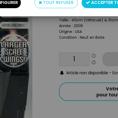
FIGURER
TOUT REFUSER
ACCEPTER T
Réf. :
REF16523
Type : Véhicule & Figurine
Matière : Plastique
Taille : 40cm (Véhicule) & 10cm
Année : 2006
Origine : USA
Condition : Neuf en Boite
Article non disponible - S
Votr
pour to