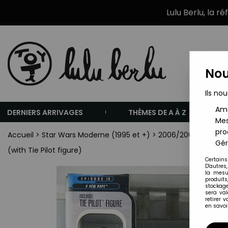
Lulu Berlu, la r
Nou
Ils nou
Amé
DERNIERS ARRIVAGES
THÈMES DE A À Z
Mes
pro
Accueil
>
Star Wars Moderne (1995 et +)
>
2006/2007 - Star W
Gér
(with Tie Pilot figure)
Certains
D'autres
la mesu
produits
stockage
sera va
retirer 
en savoir