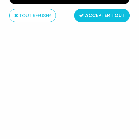
TOUT REFUSER
ACCEPTER TOUT
Hasbro
STAR WARS THE BLACK SERIES 6'' -
#15 JANGO FETT