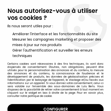
Lulu Berlu, la référence dans l'univers du jouet vintage en
France - Vente à l'international
Nous autorisez-vous à utiliser
vos cookies ?
0
Ils nous seront utiles pour :
Améliorer l'interface et les fonctionnalités du site
Mesurer les campagnes marketing et proposer des
Accueil
>
Star Wars Moderne (1995 et +)
>
Star Wars Figurines 17cm The Black Series (6-inch)
>
Star Wars
mises à jour sur nos produits
The Black Series 6'' - #15 Jango Fett
Gérer l'authentification et surveiller les erreurs
techniques
Certains cookies sont nécessaires à des fins techniques, ils sont donc
dispensés de consentement. D'autres, non obligatoires, peuvent être
utilisés pour la personnalisation des annonces et du contenu, la mesure
des annonces et du contenu, la connaissance de l'audience et le
développement de produits, les données de géolocalisation précises et
l'identification par le balayage de l'appareil, le stockage et/ou l'accès aux
informations sur un appareil. Si vous donnez votre consentement, celui-ci
sera valable sur l’ensemble des sous-domaines de Lulu Berlu. Vous
disposez de la possibilité de retirer votre consentement à tout moment en
cliquant sur le widget en bas à droite de la page. Pour en savoir plus,
consulter notre politique de cookie.
CONFIGURER