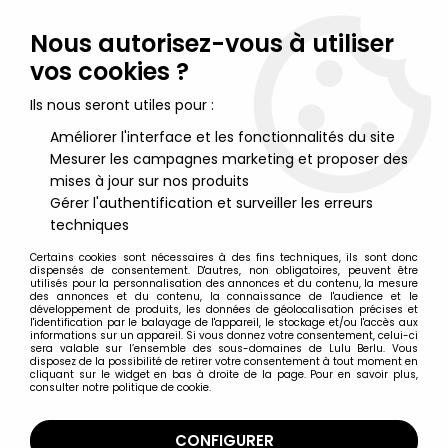
Lulu Berlu, la référence dans l'univers du jouet vintage en
France - Vente à l'international
Nous autorisez-vous à utiliser
vos cookies ?
0
Ils nous seront utiles pour :
Améliorer l'interface et les fonctionnalités du site
Mesurer les campagnes marketing et proposer des
Accueil
>
Star Wars Moderne (1995 et +)
>
Star Wars Merchandising
>
Star Wars The Black Series - Hasbro -
mises à jour sur nos produits
Casque Electronique de Trapper Wolf (Star Wars: The
Gérer l'authentification et surveiller les erreurs
Mandalorian)
techniques
Certains cookies sont nécessaires à des fins techniques, ils sont donc
NOUVEAU
dispensés de consentement. D'autres, non obligatoires, peuvent être
utilisés pour la personnalisation des annonces et du contenu, la mesure
des annonces et du contenu, la connaissance de l'audience et le
développement de produits, les données de géolocalisation précises et
l'identification par le balayage de l'appareil, le stockage et/ou l'accès aux
informations sur un appareil. Si vous donnez votre consentement, celui-ci
sera valable sur l’ensemble des sous-domaines de Lulu Berlu. Vous
disposez de la possibilité de retirer votre consentement à tout moment en
cliquant sur le widget en bas à droite de la page. Pour en savoir plus,
consulter notre politique de cookie.
CONFIGURER