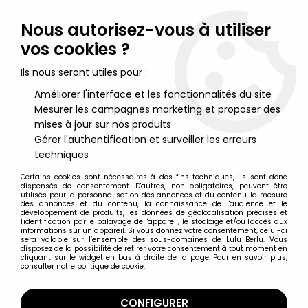
Lulu Berlu, la référence dans l'univers du jouet vintage en
France - Vente à l'international
Nous autorisez-vous à utiliser
vos cookies ?
0
Ils nous seront utiles pour :
Améliorer l'interface et les fonctionnalités du site
Mesurer les campagnes marketing et proposer des
Accueil
>
Star Wars Moderne (1995 et +)
>
1995/1999 - The Power of the Force
>
mises à jour sur nos produits
1995/1996 - Star Wars POTF2 Figurines - Cartes Oranges
>
Star
Gérer l'authentification et surveiller les erreurs
Wars (The Power of the Force - Trilogo) - Kenner - Luke Skywalker
techniques
(in X-Wing Pilot Gear)
Certains cookies sont nécessaires à des fins techniques, ils sont donc
dispensés de consentement. D'autres, non obligatoires, peuvent être
utilisés pour la personnalisation des annonces et du contenu, la mesure
des annonces et du contenu, la connaissance de l'audience et le
développement de produits, les données de géolocalisation précises et
l'identification par le balayage de l'appareil, le stockage et/ou l'accès aux
informations sur un appareil. Si vous donnez votre consentement, celui-ci
sera valable sur l’ensemble des sous-domaines de Lulu Berlu. Vous
disposez de la possibilité de retirer votre consentement à tout moment en
cliquant sur le widget en bas à droite de la page. Pour en savoir plus,
consulter notre politique de cookie.
CONFIGURER