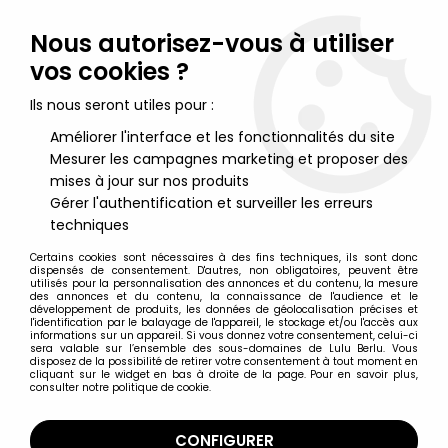
Lulu Berlu, la référence dans l'univers du jouet vintage en
France - Vente à l'international
Nous autorisez-vous à utiliser
vos cookies ?
0
Ils nous seront utiles pour :
Améliorer l'interface et les fonctionnalités du site
Mesurer les campagnes marketing et proposer des
Accueil
>
Star Wars Moderne (1995 et +)
>
1995/1999 - The Power of the Force
>
mises à jour sur nos produits
1996/1997 - Star Wars POTF2 Figurines - Cartes Vertes
>
Star Wars
Gérer l'authentification et surveiller les erreurs
(The Power of the Force) - Kenner - Boba Fett
techniques
Certains cookies sont nécessaires à des fins techniques, ils sont donc
dispensés de consentement. D'autres, non obligatoires, peuvent être
utilisés pour la personnalisation des annonces et du contenu, la mesure
des annonces et du contenu, la connaissance de l'audience et le
développement de produits, les données de géolocalisation précises et
l'identification par le balayage de l'appareil, le stockage et/ou l'accès aux
informations sur un appareil. Si vous donnez votre consentement, celui-ci
sera valable sur l’ensemble des sous-domaines de Lulu Berlu. Vous
disposez de la possibilité de retirer votre consentement à tout moment en
cliquant sur le widget en bas à droite de la page. Pour en savoir plus,
consulter notre politique de cookie.
CONFIGURER