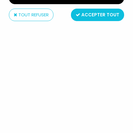
TOUT REFUSER
ACCEPTER TOUT
Kenner
STAR WARS (THE POWER OF THE
FORCE) - KENNER - BOBA FETT
Réf. :
AR0001419
Type : Figurine Articulée