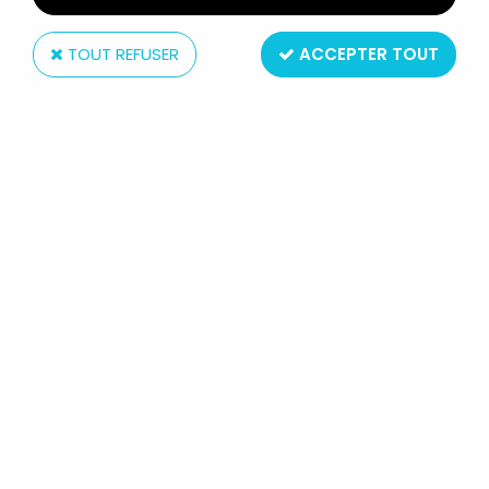
TOUT REFUSER
ACCEPTER TOUT
Art Asylum
STARGATE SG-1 (SERIE 4) - ART
ASYLUM - DESERT COMBAT JACK
O'NEILL