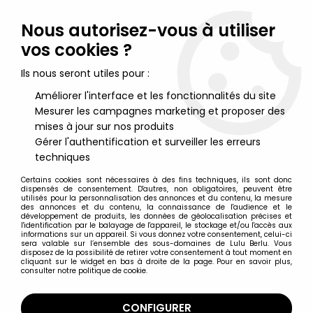
Lulu Berlu, la référence dans l'univers du jouet vintage en
France - Vente à l'international
Nous autorisez-vous à utiliser
vos cookies ?
0
Ils nous seront utiles pour :
Améliorer l'interface et les fonctionnalités du site
Mesurer les campagnes marketing et proposer des
Accueil
>
Stargate
>
Stargate SG-1 (Serie 4) - Art Asylum - Desert
Combat Jack O'Neill
mises à jour sur nos produits
Gérer l'authentification et surveiller les erreurs
techniques
Certains cookies sont nécessaires à des fins techniques, ils sont donc
dispensés de consentement. D'autres, non obligatoires, peuvent être
utilisés pour la personnalisation des annonces et du contenu, la mesure
des annonces et du contenu, la connaissance de l'audience et le
développement de produits, les données de géolocalisation précises et
l'identification par le balayage de l'appareil, le stockage et/ou l'accès aux
informations sur un appareil. Si vous donnez votre consentement, celui-ci
sera valable sur l’ensemble des sous-domaines de Lulu Berlu. Vous
disposez de la possibilité de retirer votre consentement à tout moment en
cliquant sur le widget en bas à droite de la page. Pour en savoir plus,
consulter notre politique de cookie.
CONFIGURER