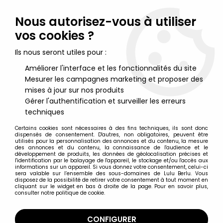
Lulu Berlu, la référence dans l'univers du jouet vintage en
France - Vente à l'international
Nous autorisez-vous à utiliser
vos cookies ?
0
Ils nous seront utiles pour :
Améliorer l'interface et les fonctionnalités du site
Mesurer les campagnes marketing et proposer des
Accueil
>
Tom et Jerry
>
Tom & Jerry - Verre à Moutarde Amora
1967 - Coup de pied au derrière
mises à jour sur nos produits
Gérer l'authentification et surveiller les erreurs
techniques
Certains cookies sont nécessaires à des fins techniques, ils sont donc
dispensés de consentement. D'autres, non obligatoires, peuvent être
utilisés pour la personnalisation des annonces et du contenu, la mesure
des annonces et du contenu, la connaissance de l'audience et le
développement de produits, les données de géolocalisation précises et
l'identification par le balayage de l'appareil, le stockage et/ou l'accès aux
informations sur un appareil. Si vous donnez votre consentement, celui-ci
sera valable sur l’ensemble des sous-domaines de Lulu Berlu. Vous
disposez de la possibilité de retirer votre consentement à tout moment en
cliquant sur le widget en bas à droite de la page. Pour en savoir plus,
consulter notre politique de cookie.
CONFIGURER