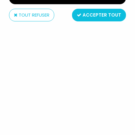
TOUT REFUSER
ACCEPTER TOUT
Amora
TOM & JERRY - VERRE À MOUTARDE
AMORA 1967 - COUP DE PIED AU
DERRIÈRE