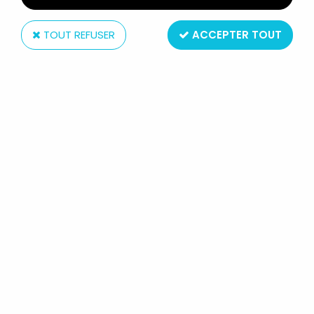
TOUT REFUSER
ACCEPTER TOUT
Atlas
TOMB RAIDER - ATLAS - STATUE
15CM - LARA CROFT - TOMB RAIDER
LEGEND, FUREUR DU DRAGON
24
,
99
€
TTC
Réf. :
AR0004371
Type : Statue