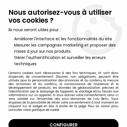
Lulu Berlu, la référence dans l'univers du jouet vintage en
France - Vente à l'international
Nous autorisez-vous à utiliser
vos cookies ?
0
Ils nous seront utiles pour :
Améliorer l'interface et les fonctionnalités du site
Mesurer les campagnes marketing et proposer des
Accueil
>
Tomb Raider
>
Tomb Raider - Atlas - Statue 15cm - Lara
Croft - Tomb Raider Legend, Fureur du dragon
mises à jour sur nos produits
Gérer l'authentification et surveiller les erreurs
techniques
Certains cookies sont nécessaires à des fins techniques, ils sont donc
dispensés de consentement. D'autres, non obligatoires, peuvent être
utilisés pour la personnalisation des annonces et du contenu, la mesure
des annonces et du contenu, la connaissance de l'audience et le
développement de produits, les données de géolocalisation précises et
l'identification par le balayage de l'appareil, le stockage et/ou l'accès aux
informations sur un appareil. Si vous donnez votre consentement, celui-ci
sera valable sur l’ensemble des sous-domaines de Lulu Berlu. Vous
disposez de la possibilité de retirer votre consentement à tout moment en
cliquant sur le widget en bas à droite de la page. Pour en savoir plus,
consulter notre politique de cookie.
CONFIGURER