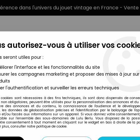
éférence dans l'univers du jouet vintage en France - Vente 
s autorisez-vous à utiliser vos cookie
s seront utiles pour :
liorer l'interface et les fonctionnalités du site
MARQUES
TYPE DE PRODUIT
PRÉCOMM
urer les campagnes marketing et proposer des mises à jour sur
duits
d Angels Commander Dante
er l'authentification et surveiller les erreurs techniques
Joytoy
 cookies sont nécessaires à des fins techniques, ils sont donc dispensés de cons
, non obligatoires, peuvent être utilisés pour la personnalisation des annonces et du
WARHAMMER 40,00
re des annonces et du contenu, la connaissance de l'audience et le développ
, les données de géolocalisation précises et l'identification par le balayage de l'app
COMMANDER DAN
 et/ou l'accès aux informations sur un appareil. Si vous donnez votre consentement,
lable sur l’ensemble des sous-domaines de Lulu Berlu. Vous disposez de la possib
votre consentement à tout moment en cliquant sur le widget en bas à droite de la p
 plus, consulter notre politique de cookie.
Réf. :
AR0051067