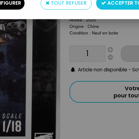
Type : Figurine Articulée
FIGURER
TOUT REFUSER
ACCEPTER T
Taille : 12cm (échelle 1/18ème)
Matière : Plastique
Année : 2025
Origine : Chine
Condition : Neuf en boite
Article non disponible - S
Votr
pour to