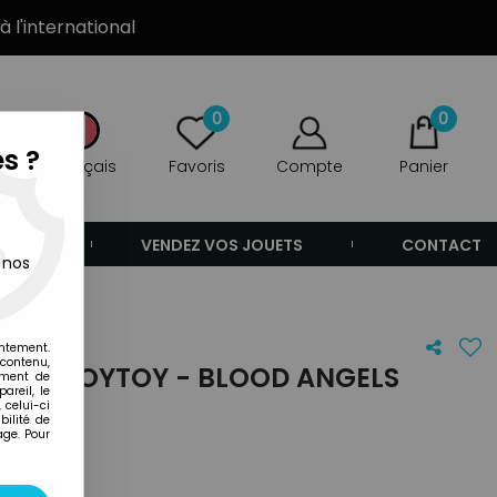
à l'international
0
0
s ?
Français
Favoris
Compte
Panier
ANDE
VENDEZ VOS JOUETS
CONTACT
 nos
entement.
 contenu,
0 - JOYTOY - BLOOD ANGELS
ement de
areil, le
TE
 celui-ci
ilité de
age. Pour