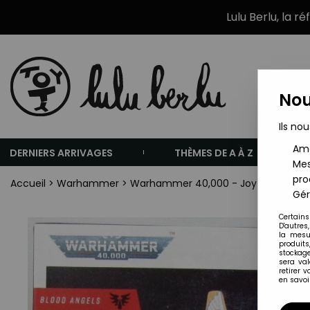
Lulu Berlu, la r
Nou
Ils nou
Amé
DERNIERS ARRIVAGES
THÈMES DE A À Z
Mes
pro
Accueil
>
Warhammer
>
Warhammer 40,000 - Joytoy - Bloo
Gér
Certains
D'autres
la mesu
produits
stockage
sera va
retirer 
en savoir