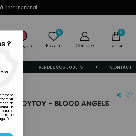
à l'international
0
0
s ?
Français
Favoris
Compte
Panier
ANDE
VENDEZ VOS JOUETS
CONTACT
 nos
entement.
 contenu,
0 - JOYTOY - BLOOD ANGELS
ement de
areil, le
 celui-ci
ilité de
age. Pour