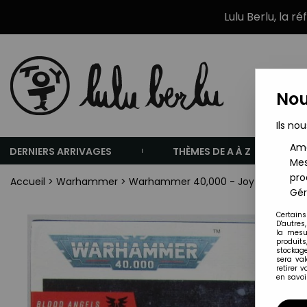
Lulu Berlu, la r
Nou
Ils nou
Amé
DERNIERS ARRIVAGES
THÈMES DE A À Z
Mes
pro
Accueil
>
Warhammer
>
Warhammer 40,000 - Joytoy - Blood 
Gér
Certains
D'autres
la mesu
produits
stockage
sera va
retirer 
en savoir