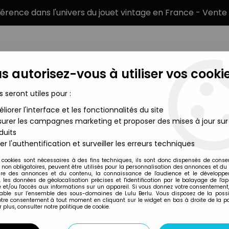
éférence dans l'univers du jouet vintage en France - Vente 
s autorisez-vous à utiliser vos cookie
s seront utiles pour :
liorer l'interface et les fonctionnalités du site
MARQUES
TYPE DE PRODUIT
PRÉCOMM
urer les campagnes marketing et proposer des mises à jour sur
duits
Angels Intercessors
er l'authentification et surveiller les erreurs techniques
Joytoy
 cookies sont nécessaires à des fins techniques, ils sont donc dispensés de cons
, non obligatoires, peuvent être utilisés pour la personnalisation des annonces et du
WARHAMMER 40,00
re des annonces et du contenu, la connaissance de l'audience et le développ
, les données de géolocalisation précises et l'identification par le balayage de l'app
INTERCESSORS
 et/ou l'accès aux informations sur un appareil. Si vous donnez votre consentement,
lable sur l’ensemble des sous-domaines de Lulu Berlu. Vous disposez de la possib
39
,
99
€
TTC
votre consentement à tout moment en cliquant sur le widget en bas à droite de la p
 plus, consulter notre politique de cookie.
Réf. :
AR0051068