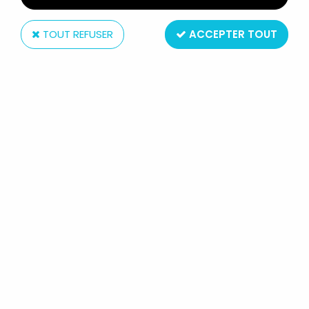
TOUT REFUSER
ACCEPTER TOUT
Bully
WINNIE L'OURSON - FIGURINE PVC
BULLY - TIGROU