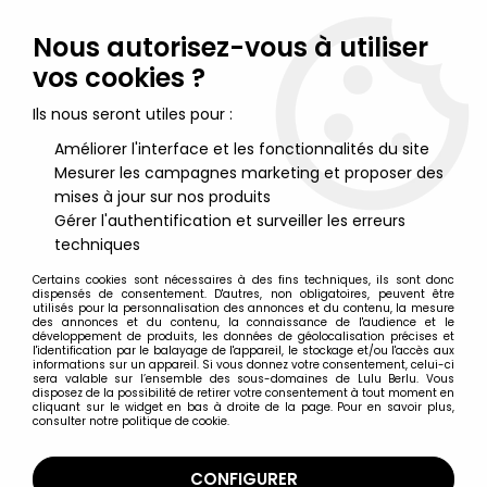
Lulu Berlu, la référence dans l'univers du jouet vintage en
France - Vente à l'international
Nous autorisez-vous à utiliser
vos cookies ?
0
Ils nous seront utiles pour :
Améliorer l'interface et les fonctionnalités du site
Mesurer les campagnes marketing et proposer des
Accueil
>
Winnie l'ourson
>
Winnie l'ourson - Figurine pvc Bully -
Tigrou
mises à jour sur nos produits
Gérer l'authentification et surveiller les erreurs
techniques
Certains cookies sont nécessaires à des fins techniques, ils sont donc
dispensés de consentement. D'autres, non obligatoires, peuvent être
utilisés pour la personnalisation des annonces et du contenu, la mesure
des annonces et du contenu, la connaissance de l'audience et le
développement de produits, les données de géolocalisation précises et
l'identification par le balayage de l'appareil, le stockage et/ou l'accès aux
informations sur un appareil. Si vous donnez votre consentement, celui-ci
sera valable sur l’ensemble des sous-domaines de Lulu Berlu. Vous
disposez de la possibilité de retirer votre consentement à tout moment en
cliquant sur le widget en bas à droite de la page. Pour en savoir plus,
consulter notre politique de cookie.
CONFIGURER