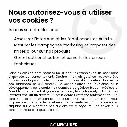
Lulu Berlu, la référence dans l'univers du jouet vintage en
France - Vente à l'international
Nous autorisez-vous à utiliser
vos cookies ?
0
Ils nous seront utiles pour :
Améliorer l'interface et les fonctionnalités du site
Mesurer les campagnes marketing et proposer des
Accueil
>
Albator
>
Albator Vaisseaux
>
Albator 84 - Taito -
Atlantis Arcadia ''Super Mechanics'' (35cm)
mises à jour sur nos produits
Gérer l'authentification et surveiller les erreurs
techniques
Certains cookies sont nécessaires à des fins techniques, ils sont donc
dispensés de consentement. D'autres, non obligatoires, peuvent être
utilisés pour la personnalisation des annonces et du contenu, la mesure
des annonces et du contenu, la connaissance de l'audience et le
développement de produits, les données de géolocalisation précises et
l'identification par le balayage de l'appareil, le stockage et/ou l'accès aux
informations sur un appareil. Si vous donnez votre consentement, celui-ci
sera valable sur l’ensemble des sous-domaines de Lulu Berlu. Vous
disposez de la possibilité de retirer votre consentement à tout moment en
cliquant sur le widget en bas à droite de la page. Pour en savoir plus,
consulter notre politique de cookie.
CONFIGURER