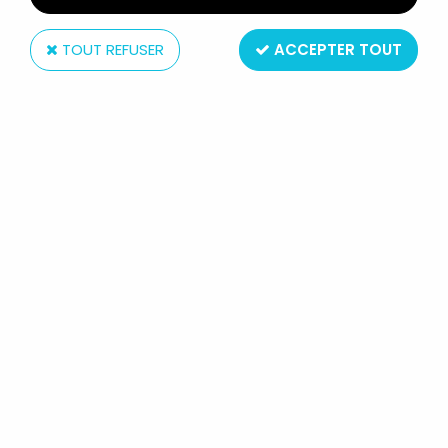
TOUT REFUSER
ACCEPTER TOUT
Taito
ALBATOR 84 - TAITO - ATLANTIS
ARCADIA ''SUPER MECHANICS''
(35CM)