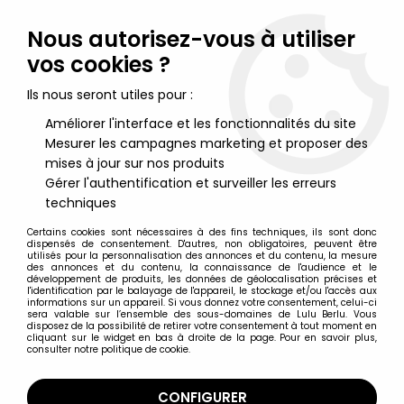
Lulu Berlu, la référence dans l'univers du jouet vintage en
France - Vente à l'international
Nous autorisez-vous à utiliser
vos cookies ?
0
Ils nous seront utiles pour :
Améliorer l'interface et les fonctionnalités du site
Mesurer les campagnes marketing et proposer des
Accueil
>
Caroline's Home
>
Caroline's Home - Lampadaire à
Abat Jour avec Eclairage Maison de Poupées Neuf Blister
mises à jour sur nos produits
Gérer l'authentification et surveiller les erreurs
techniques
Certains cookies sont nécessaires à des fins techniques, ils sont donc
dispensés de consentement. D'autres, non obligatoires, peuvent être
utilisés pour la personnalisation des annonces et du contenu, la mesure
des annonces et du contenu, la connaissance de l'audience et le
développement de produits, les données de géolocalisation précises et
l'identification par le balayage de l'appareil, le stockage et/ou l'accès aux
informations sur un appareil. Si vous donnez votre consentement, celui-ci
sera valable sur l’ensemble des sous-domaines de Lulu Berlu. Vous
disposez de la possibilité de retirer votre consentement à tout moment en
cliquant sur le widget en bas à droite de la page. Pour en savoir plus,
consulter notre politique de cookie.
CONFIGURER