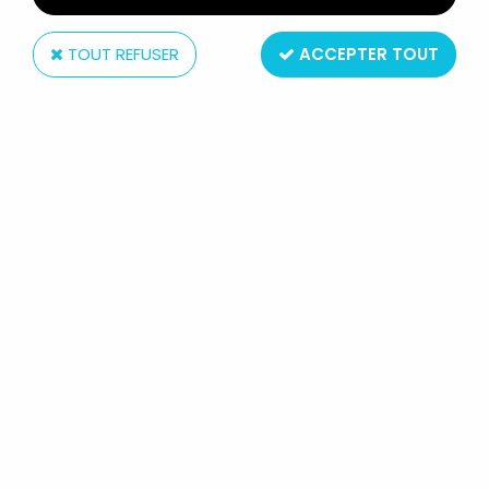
TOUT REFUSER
ACCEPTER TOUT
Barton & Co
CAROLINE'S HOME - LAMPADAIRE À
ABAT JOUR AVEC ECLAIRAGE
MAISON DE POUPÉES NEUF BLISTER
Réf. :
AR0017915
Type : Mobilier Maison de poupées Caroline's Home