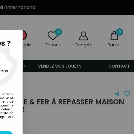
à l'international
0
0
s ?
Français
Favoris
Compte
Panier
ANDE
VENDEZ VOS JOUETS
CONTACT
 nos
entement.
 contenu,
- TABLE & FER À REPASSER MAISON
ement de
areil, le
BLISTER
 celui-ci
ilité de
age. Pour