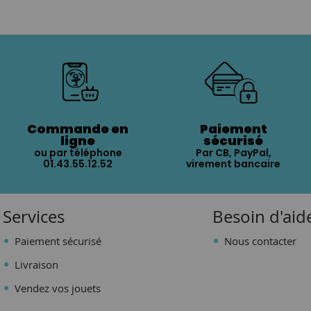
Commande en
Paiement
ligne
sécurisé
ou par téléphone
Par CB, PayPal,
01.43.55.12.52
virement bancaire
Services
Besoin d'aid
Paiement sécurisé
Nous contacter
Livraison
Vendez vos jouets