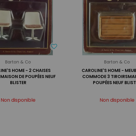
Barton & Co
Barton & Co
INE'S HOME - 2 CHAISES
CAROLINE'S HOME - MEUB
 MAISON DE POUPÉES NEUF
COMMODE 3 TIROIRSMAI
BLISTER
POUPÉES NEUF BLIS
Non disponible
Non disponible