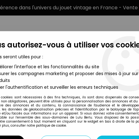
éférence dans l'univers du jouet vintage en France - Vente 
s autorisez-vous à utiliser vos cookie
s seront utiles pour :
liorer l'interface et les fonctionnalités du site
MARQUES
TYPE DE PRODUIT
PRÉCOMM
urer les campagnes marketing et proposer des mises à jour sur
duits
Repasser Maison de Poupées Neuf Blister
er l'authentification et surveiller les erreurs techniques
Barton & Co
 cookies sont nécessaires à des fins techniques, ils sont donc dispensés de cons
, non obligatoires, peuvent être utilisés pour la personnalisation des annonces et du
CAROLINE'S HOME 
re des annonces et du contenu, la connaissance de l'audience et le développ
, les données de géolocalisation précises et l'identification par le balayage de l'app
DE POUPÉES NEUF 
 et/ou l'accès aux informations sur un appareil. Si vous donnez votre consentement,
lable sur l’ensemble des sous-domaines de Lulu Berlu. Vous disposez de la possib
votre consentement à tout moment en cliquant sur le widget en bas à droite de la p
 plus, consulter notre politique de cookie.
Réf. :
AR0017918