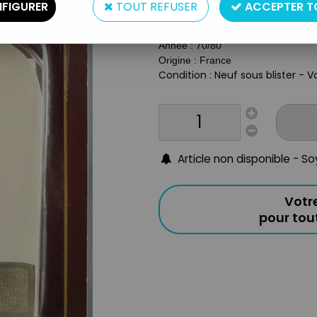
FIGURER
TOUT REFUSER
ACCEPTER T
Type : Mobilier Maison de poupées
Matière : Plastique
Année : 70/80
Origine : France
Condition : Neuf sous blister - V
Article non disponible - S
Votr
pour to