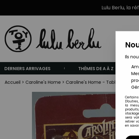
Lulu Berlu, la r
Nou
Ils nou
Amé
DERNIERS ARRIVAGES
THÈMES DE A À Z
Mes
pro
Accueil
>
Caroline's Home
>
Caroline's Home - Table & Fer à 
Gér
Certains
D'autres
la mesu
produits
stockage
sera va
retirer 
en savoir