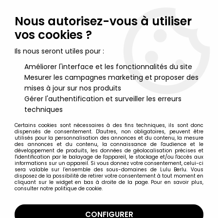
Lulu Berlu, la référence dans l'univers du jouet vintage en
France - Vente à l'international
Nous autorisez-vous à utiliser
vos cookies ?
0
Ils nous seront utiles pour :
Améliorer l'interface et les fonctionnalités du site
Mesurer les campagnes marketing et proposer des
Accueil
>
Caroline's Home
>
Caroline's Home - Meuble Bois
Commode 3 TiroirsMaison de Poupées Neuf Blister
mises à jour sur nos produits
Gérer l'authentification et surveiller les erreurs
techniques
Certains cookies sont nécessaires à des fins techniques, ils sont donc
dispensés de consentement. D'autres, non obligatoires, peuvent être
utilisés pour la personnalisation des annonces et du contenu, la mesure
des annonces et du contenu, la connaissance de l'audience et le
développement de produits, les données de géolocalisation précises et
l'identification par le balayage de l'appareil, le stockage et/ou l'accès aux
informations sur un appareil. Si vous donnez votre consentement, celui-ci
sera valable sur l’ensemble des sous-domaines de Lulu Berlu. Vous
disposez de la possibilité de retirer votre consentement à tout moment en
cliquant sur le widget en bas à droite de la page. Pour en savoir plus,
consulter notre politique de cookie.
CONFIGURER