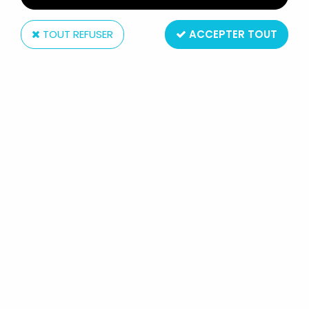
TOUT REFUSER
ACCEPTER TOUT
Barton & Co
CAROLINE'S HOME - MEUBLE BOIS
COMMODE 3 TIROIRSMAISON DE
POUPÉES NEUF BLISTER