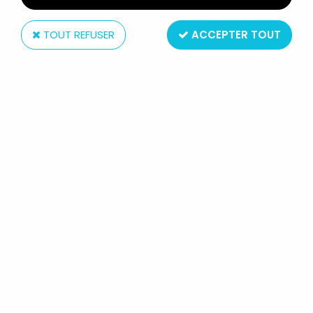
TOUT REFUSER
ACCEPTER TOUT
Banpresto
HOKUTO NO KEN LE SURVIVANT -
FIGURINE PARLANTE SD KENSHIRO
(VERSION 1) - BANPRESTO
Réf. :
AR0001313
Type : figurines parlantes
Matière : plastique