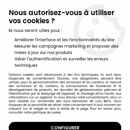
Lulu Berlu, la référence dans l'univers du jouet vintage en
France - Vente à l'international
Nous autorisez-vous à utiliser
vos cookies ?
0
Ils nous seront utiles pour :
Améliorer l'interface et les fonctionnalités du site
Mesurer les campagnes marketing et proposer des
Accueil
>
Ken le Survivant (Hokuto no Ken)
>
Hokuto no Ken le
Survivant - Figurine parlante SD Kenshiro (version 1) - Banpresto
mises à jour sur nos produits
Gérer l'authentification et surveiller les erreurs
techniques
Certains cookies sont nécessaires à des fins techniques, ils sont donc
dispensés de consentement. D'autres, non obligatoires, peuvent être
utilisés pour la personnalisation des annonces et du contenu, la mesure
des annonces et du contenu, la connaissance de l'audience et le
développement de produits, les données de géolocalisation précises et
l'identification par le balayage de l'appareil, le stockage et/ou l'accès aux
informations sur un appareil. Si vous donnez votre consentement, celui-ci
sera valable sur l’ensemble des sous-domaines de Lulu Berlu. Vous
disposez de la possibilité de retirer votre consentement à tout moment en
cliquant sur le widget en bas à droite de la page. Pour en savoir plus,
consulter notre politique de cookie.
CONFIGURER