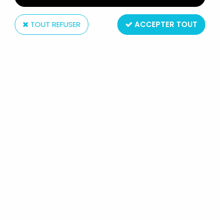
TOUT REFUSER
ACCEPTER TOUT
TF1
LE BÉBÊTE SHOW - ROCROA NOIR
(MICHEL ROCARD) TF1