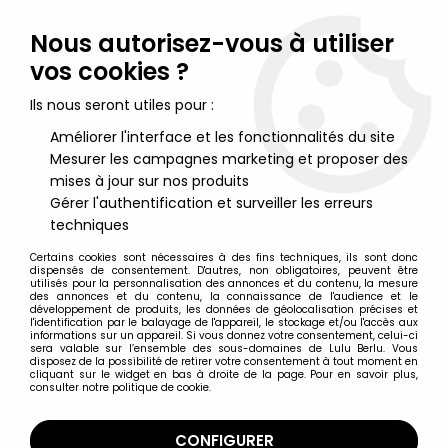
Lulu Berlu, la référence dans l'univers du jouet vintage en
France - Vente à l'international
Nous autorisez-vous à utiliser
vos cookies ?
0
Ils nous seront utiles pour :
Améliorer l'interface et les fonctionnalités du site
Mesurer les campagnes marketing et proposer des
Accueil
>
Bébête Show (Le)
>
Le Bébête Show - Rocroa Noir
(Michel Rocard) TF1
mises à jour sur nos produits
Gérer l'authentification et surveiller les erreurs
techniques
Certains cookies sont nécessaires à des fins techniques, ils sont donc
dispensés de consentement. D'autres, non obligatoires, peuvent être
utilisés pour la personnalisation des annonces et du contenu, la mesure
des annonces et du contenu, la connaissance de l'audience et le
développement de produits, les données de géolocalisation précises et
l'identification par le balayage de l'appareil, le stockage et/ou l'accès aux
informations sur un appareil. Si vous donnez votre consentement, celui-ci
sera valable sur l’ensemble des sous-domaines de Lulu Berlu. Vous
disposez de la possibilité de retirer votre consentement à tout moment en
cliquant sur le widget en bas à droite de la page. Pour en savoir plus,
consulter notre politique de cookie.
CONFIGURER