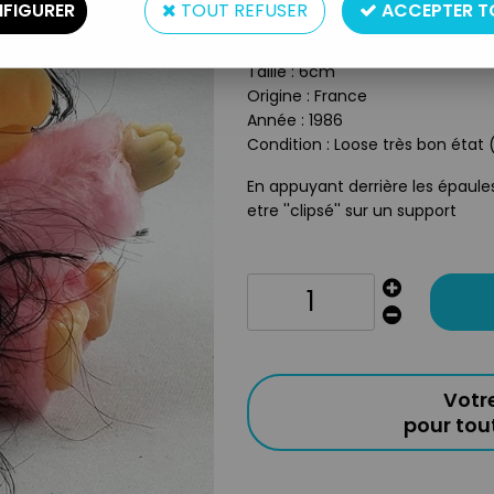
FIGURER
TOUT REFUSER
ACCEPTER T
Type : Mini-figurine "à pinces"
Matière : Plastique et tissus
Taille : 6cm
Origine : France
Année : 1986
Condition : Loose très bon état 
En appuyant derrière les épaule
etre ''clipsé'' sur un support
Votr
pour to