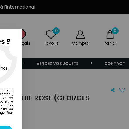
à l'international
0
0
s ?
Français
Favoris
Compte
Panier
ANDE
VENDEZ VOS JOUETS
CONTACT
 nos
entement.
 contenu,
- MARCHIE ROSE (GEORGES
ement de
areil, le
 celui-ci
ilité de
age. Pour