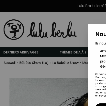
Lulu Berlu, la r
Nou
Ils nou
Amé
DERNIERS ARRIVAGES
THÈMES DE A À Z
Mes
pro
Accueil
>
Bébête Show (Le)
>
Le Bébête Show - Marchie Rose 
Gér
Certains
D'autres
la mesu
produits
stockage
sera va
retirer 
en savoir