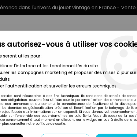
éférence dans l'univers du jouet vintage en France - Vente 
s autorisez-vous à utiliser vos cookie
s seront utiles pour :
liorer l'interface et les fonctionnalités du site
MARQUES
TYPE DE PRODUIT
PRÉCOMM
urer les campagnes marketing et proposer des mises à jour sur
duits
(Georges Marchais) TF1
er l'authentification et surveiller les erreurs techniques
TF1
 cookies sont nécessaires à des fins techniques, ils sont donc dispensés de cons
, non obligatoires, peuvent être utilisés pour la personnalisation des annonces et du
LE BÉBÊTE SHOW 
re des annonces et du contenu, la connaissance de l'audience et le développ
, les données de géolocalisation précises et l'identification par le balayage de l'app
MARCHAIS) TF1
 et/ou l'accès aux informations sur un appareil. Si vous donnez votre consentement,
lable sur l’ensemble des sous-domaines de Lulu Berlu. Vous disposez de la possib
9
,
99
€
TTC
votre consentement à tout moment en cliquant sur le widget en bas à droite de la p
 plus, consulter notre politique de cookie.
Réf. :
REF39788