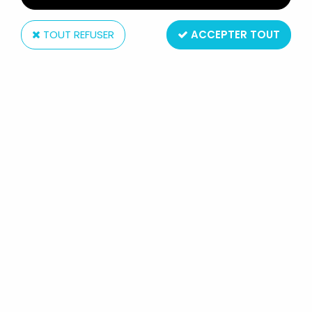
TOUT REFUSER
ACCEPTER TOUT
Tropico diffusion
LES SIMPSONS - TROPICO
DIFFUSION - BOL À PETIT DÉJEUNER