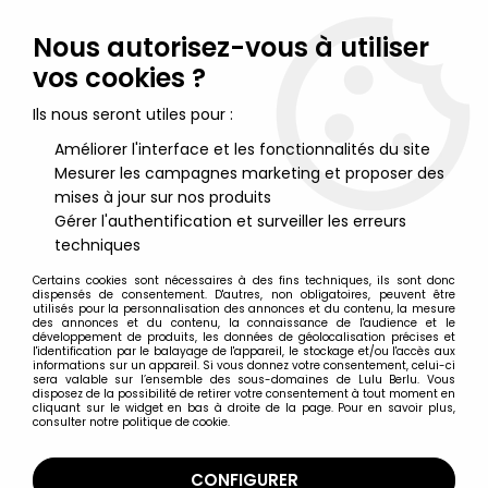
Lulu Berlu, la référence dans l'univers du jouet vintage en
France - Vente à l'international
Nous autorisez-vous à utiliser
vos cookies ?
0
Ils nous seront utiles pour :
Améliorer l'interface et les fonctionnalités du site
Mesurer les campagnes marketing et proposer des
Accueil
>
Simpsons (Les)
>
Produits dérivés
>
Les Simpsons -
Tropico Diffusion - Bol à Petit Déjeuner en Céramique Bart
mises à jour sur nos produits
Simpson
Gérer l'authentification et surveiller les erreurs
techniques
Certains cookies sont nécessaires à des fins techniques, ils sont donc
dispensés de consentement. D'autres, non obligatoires, peuvent être
utilisés pour la personnalisation des annonces et du contenu, la mesure
des annonces et du contenu, la connaissance de l'audience et le
développement de produits, les données de géolocalisation précises et
l'identification par le balayage de l'appareil, le stockage et/ou l'accès aux
informations sur un appareil. Si vous donnez votre consentement, celui-ci
sera valable sur l’ensemble des sous-domaines de Lulu Berlu. Vous
disposez de la possibilité de retirer votre consentement à tout moment en
cliquant sur le widget en bas à droite de la page. Pour en savoir plus,
consulter notre politique de cookie.
CONFIGURER