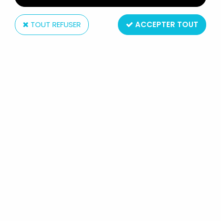
TOUT REFUSER
ACCEPTER TOUT
McFarlane Toys
MCFARLANE'S DRAGONS -
SORCERERS CLAN DRAGON &
HUMAN WIZARD (SERIE 3)