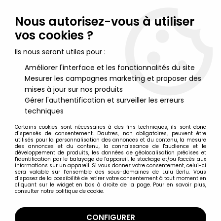
Lulu Berlu, la référence dans l'univers du jouet vintage en
France - Vente à l'international
Nous autorisez-vous à utiliser
vos cookies ?
0
Ils nous seront utiles pour :
Améliorer l'interface et les fonctionnalités du site
Mesurer les campagnes marketing et proposer des
Accueil
>
McFarlane's Dragons
>
McFarlane's Dragons -
Sorcerers Clan Dragon & Human Wizard (serie 3)
mises à jour sur nos produits
Gérer l'authentification et surveiller les erreurs
techniques
Certains cookies sont nécessaires à des fins techniques, ils sont donc
dispensés de consentement. D'autres, non obligatoires, peuvent être
utilisés pour la personnalisation des annonces et du contenu, la mesure
des annonces et du contenu, la connaissance de l'audience et le
développement de produits, les données de géolocalisation précises et
l'identification par le balayage de l'appareil, le stockage et/ou l'accès aux
informations sur un appareil. Si vous donnez votre consentement, celui-ci
sera valable sur l’ensemble des sous-domaines de Lulu Berlu. Vous
disposez de la possibilité de retirer votre consentement à tout moment en
cliquant sur le widget en bas à droite de la page. Pour en savoir plus,
consulter notre politique de cookie.
CONFIGURER