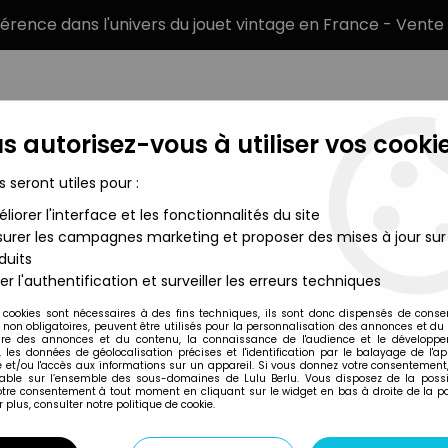
éférence dans l'univers du jouet vintage en France - Vente 
s autorisez-vous à utiliser vos cookie
s seront utiles pour :
liorer l'interface et les fonctionnalités du site
MARQUES
TYPE DE PRODUIT
PRÉCOMM
urer les campagnes marketing et proposer des mises à jour sur
duits
er l'authentification et surveiller les erreurs techniques
Taquins (Pousse-Pousse)
 cookies sont nécessaires à des fins techniques, ils sont donc dispensés de cons
, non obligatoires, peuvent être utilisés pour la personnalisation des annonces et du
re des annonces et du contenu, la connaissance de l'audience et le développ
, les données de géolocalisation précises et l'identification par le balayage de l'app
 et/ou l'accès aux informations sur un appareil. Si vous donnez votre consentement,
lable sur l’ensemble des sous-domaines de Lulu Berlu. Vous disposez de la possib
votre consentement à tout moment en cliquant sur le widget en bas à droite de la p
 plus, consulter notre politique de cookie.
Disponibilité
Trier pa