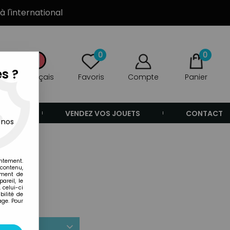
à l'international
0
0
s ?
Français
Favoris
Compte
Panier
ANDE
VENDEZ VOS JOUETS
CONTACT
 nos
entement.
 contenu,
ement de
areil, le
 celui-ci
ilité de
age. Pour
r