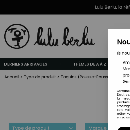
Lulu Berlu, la r
Nou
Ils nou
Amé
DERNIERS ARRIVAGES
THÈMES DE A À Z
Mes
pro
Accueil
>
Type de produit
>
Taquins (Pousse-Pousse)
Gér
Certains
D'autres
la mesu
produits
stockage
sera va
retirer 
en savoir
Type de produit
Marque