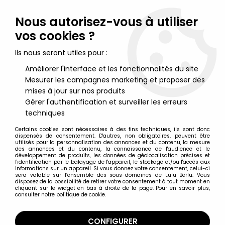
Lulu Berlu, la référence dans l'univers du jouet vintage en
France - Vente à l'international
Nous autorisez-vous à utiliser
vos cookies ?
0
Ils nous seront utiles pour :
Améliorer l'interface et les fonctionnalités du site
Mesurer les campagnes marketing et proposer des
Accueil
>
Type de produit
>
Pouet
mises à jour sur nos produits
Gérer l'authentification et surveiller les erreurs
Pouet
techniques
Certains cookies sont nécessaires à des fins techniques, ils sont donc
dispensés de consentement. D'autres, non obligatoires, peuvent être
utilisés pour la personnalisation des annonces et du contenu, la mesure
des annonces et du contenu, la connaissance de l'audience et le
développement de produits, les données de géolocalisation précises et
TRIER & FILTRER
l'identification par le balayage de l'appareil, le stockage et/ou l'accès aux
informations sur un appareil. Si vous donnez votre consentement, celui-ci
sera valable sur l’ensemble des sous-domaines de Lulu Berlu. Vous
disposez de la possibilité de retirer votre consentement à tout moment en
21 articles sur
228
cliquant sur le widget en bas à droite de la page. Pour en savoir plus,
consulter notre politique de cookie.
CONFIGURER