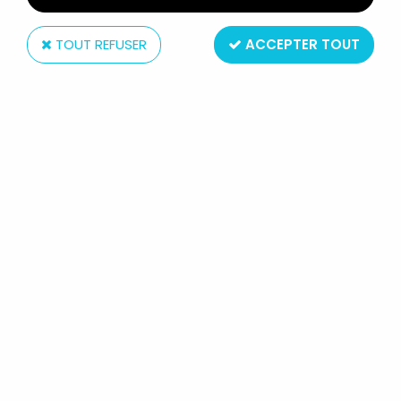
TOUT REFUSER
ACCEPTER TOUT
Delacoste
AGLAE & SIDONIE - AGLAE DELACOSTE POUET
Non disponible