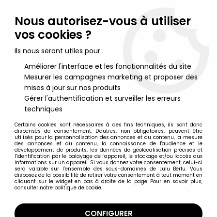
Lulu Berlu, la référence dans l'univers du jouet vintage en
France - Vente à l'international
Nous autorisez-vous à utiliser
vos cookies ?
0
Ils nous seront utiles pour :
Améliorer l'interface et les fonctionnalités du site
Mesurer les campagnes marketing et proposer des
Accueil
>
Nos Marques
>
Mega Toy
mises à jour sur nos produits
Gérer l'authentification et surveiller les erreurs
Mega Toy
techniques
Certains cookies sont nécessaires à des fins techniques, ils sont donc
dispensés de consentement. D'autres, non obligatoires, peuvent être
utilisés pour la personnalisation des annonces et du contenu, la mesure
des annonces et du contenu, la connaissance de l'audience et le
développement de produits, les données de géolocalisation précises et
TRIER & FILTRER
l'identification par le balayage de l'appareil, le stockage et/ou l'accès aux
informations sur un appareil. Si vous donnez votre consentement, celui-ci
sera valable sur l’ensemble des sous-domaines de Lulu Berlu. Vous
disposez de la possibilité de retirer votre consentement à tout moment en
Aucune correspondance trouvée
cliquant sur le widget en bas à droite de la page. Pour en savoir plus,
consulter notre politique de cookie.
CONFIGURER