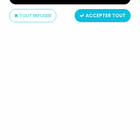
TOUT REFUSER
ACCEPTER TOUT
Boutique
située en France Paris (11ème)
ouverte tout l'année
Service client
du lundi au samedi de 11h à 19h
au 01.43.55.12.52