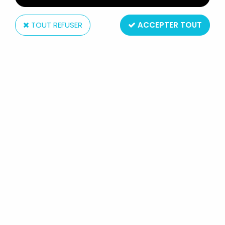
TOUT REFUSER
ACCEPTER TOUT
Boutique
située en France Paris (11ème)
ouverte tout l'année
Service client
du lundi au samedi de 11h à 19h
au 01.43.55.12.52