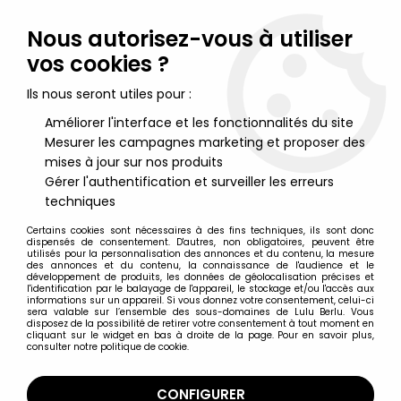
Lulu Berlu, la référence dans l'univers du jouet vintage en
France - Vente à l'international
Nous autorisez-vous à utiliser
vos cookies ?
0
Ils nous seront utiles pour :
Améliorer l'interface et les fonctionnalités du site
Mesurer les campagnes marketing et proposer des
Accueil
>
Nos Marques
>
Merlin Models
mises à jour sur nos produits
Gérer l'authentification et surveiller les erreurs
Merlin Models
techniques
Certains cookies sont nécessaires à des fins techniques, ils sont donc
dispensés de consentement. D'autres, non obligatoires, peuvent être
utilisés pour la personnalisation des annonces et du contenu, la mesure
des annonces et du contenu, la connaissance de l'audience et le
développement de produits, les données de géolocalisation précises et
TRIER & FILTRER
l'identification par le balayage de l'appareil, le stockage et/ou l'accès aux
informations sur un appareil. Si vous donnez votre consentement, celui-ci
sera valable sur l’ensemble des sous-domaines de Lulu Berlu. Vous
disposez de la possibilité de retirer votre consentement à tout moment en
Aucune correspondance trouvée
cliquant sur le widget en bas à droite de la page. Pour en savoir plus,
consulter notre politique de cookie.
CONFIGURER