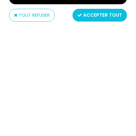
TOUT REFUSER
ACCEPTER TOUT
Boutique
située en France Paris (11ème)
ouverte tout l'année
Service client
du lundi au samedi de 11h à 19h
au 01.43.55.12.52