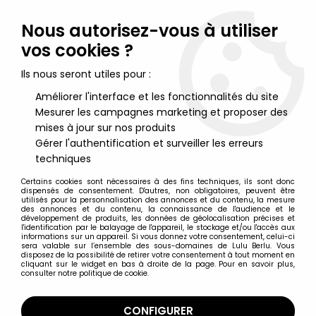
Lulu Berlu, la référence dans l'univers du jouet vintage en
France - Vente à l'international
Nous autorisez-vous à utiliser
vos cookies ?
0
Ils nous seront utiles pour :
Améliorer l'interface et les fonctionnalités du site
Mesurer les campagnes marketing et proposer des
Accueil
>
Nos Marques
>
Supermodel
mises à jour sur nos produits
Gérer l'authentification et surveiller les erreurs
Supermodel
techniques
Certains cookies sont nécessaires à des fins techniques, ils sont donc
dispensés de consentement. D'autres, non obligatoires, peuvent être
utilisés pour la personnalisation des annonces et du contenu, la mesure
des annonces et du contenu, la connaissance de l'audience et le
développement de produits, les données de géolocalisation précises et
TRIER & FILTRER
l'identification par le balayage de l'appareil, le stockage et/ou l'accès aux
informations sur un appareil. Si vous donnez votre consentement, celui-ci
sera valable sur l’ensemble des sous-domaines de Lulu Berlu. Vous
disposez de la possibilité de retirer votre consentement à tout moment en
Aucune correspondance trouvée
cliquant sur le widget en bas à droite de la page. Pour en savoir plus,
consulter notre politique de cookie.
CONFIGURER