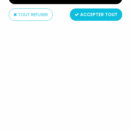
TOUT REFUSER
ACCEPTER TOUT
Boutique
située en France Paris (11ème)
ouverte tout l'année
Service client
du lundi au samedi de 11h à 19h
au 01.43.55.12.52